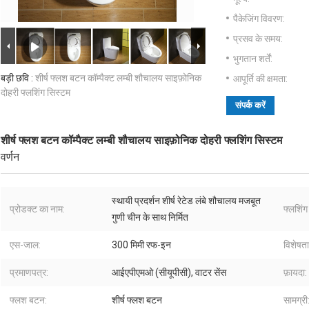
पैकेजिंग विवरण:
प्रसव के समय:
भुगतान शर्तें:
बड़ी छवि :
शीर्ष फ्लश बटन कॉम्पैक्ट लम्बी शौचालय साइफ़ोनिक
आपूर्ति की क्षमता:
दोहरी फ्लशिंग सिस्टम
संपर्क करें
शीर्ष फ्लश बटन कॉम्पैक्ट लम्बी शौचालय साइफ़ोनिक दोहरी फ्लशिंग सिस्टम
वर्णन
स्थायी प्रदर्शन शीर्ष रेटेड लंबे शौचालय मजबूत
प्रोडक्ट का नाम:
फ्लशिंग
गुणी चीन के साथ निर्मित
एस-जाल:
300 मिमी रफ-इन
विशेषता
प्रमाणपत्र:
आईएपीएमओ (सीयूपीसी), वाटर सेंस
फ़ायदा:
फ्लश बटन:
शीर्ष फ्लश बटन
सामग्री