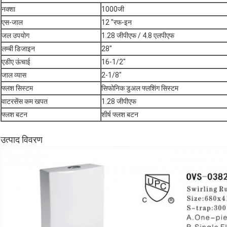
नक्शा
1000जी
एस-जाल
12 "रफ-इन
जल उपयोग
1.28 जीपीएफ / 4.8 एलपीएफ
लम्बी डिजाइन
28"
एडीए ऊंचाई
16-1/2"
जाल व्यास
2-1/8"
फ्लश सिस्टम
सिफोनिक डुअल फ्लशिंग सिस्टम
वाटरसेंस कम खपत
1.28 जीपीएफ
फ्लश बटन
शीर्ष फ्लश बटन
उत्पाद विवरण
एक संदेश छोड़ें