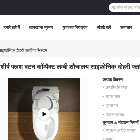
हमारे बारे में
कारखाना भ्रमण
गुणवत्ता नियंत्रण
संपर्क करें
समाचार
साइफ़ोनिक दोहरी फ्लशिंग सिस्टम
शीर्ष फ्लश बटन कॉम्पैक्ट लम्बी शौचालय साइफ़ोनिक दोहरी फ्ल
उत्पाद विवरण:
उत्पत्ति के प्लेस:
ब्रांड नाम:
प्रमाणन:
मॉडल संख्या:
भुगतान & नौवहन नियमों:
न्यूनतम आदेश मात्रा:
मूल्य: