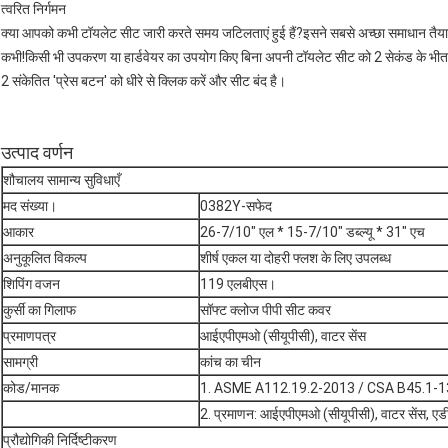
त्वरित निर्गमन
क्या आपको कभी टॉयलेट सीट जारी करते समय जटिलताएं हुई हैं?इसने सबसे अच्छा समाधान तैय
कभी!किसी भी उपकरण या हार्डवेयर का उपयोग किए बिना अपनी टॉयलेट सीट को 2 सेकंड के भीत
2 संकेतित 'प्रेस बटन' को धीरे से क्लिक करें और सीट बंद है।
उत्पाद वर्णन
शौचालय सामान्य सुविधाएँ
मद संख्या।
0382Y-सफेद
आकार
26-7/10" एल * 15-7/10" डब्ल्यू * 31" एच
अनुकूलित विकल्प
शीर्ष एकल या दोहरी फ्लश के लिए उपलब्ध
शिपिंग वजन
119 एलबीएस।
कुर्सी का गिलाफ
सॉफ्ट क्लोज पीपी सीट कवर
प्रमाणपत्र
आईएपीएमओ (सीयूपीसी), वाटर सेंस
सामग्री
कांच का चीन
कोड/मानक
1. ASME A112.19.2-2013 / CSA B45.1-13 . 
2. प्रमाणन: आईएपीएमओ (सीयूपीसी), वाटर सेंस, एड
प्रौद्योगिकी निर्दिष्टीकरण