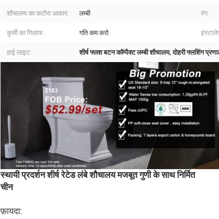
शौचालय का कटोरा आकार:
लम्बी
रंग:
कुर्सी का गिलाफ:
गति कम करो
इंस्टाल
हाई लाइट:
शीर्ष फ्लश बटन कॉम्पैक्ट लम्बी शौचालय
,
दोहरी फ्लशिंग प्रणा
स्थायी प्रदर्शन शीर्ष रेटेड लंबे शौचालय मजबूत गुणी के साथ निर्मित
चीन
फ़ायदा: