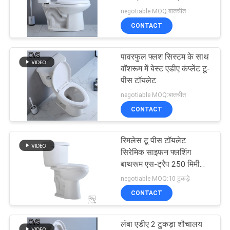
POLICY
negotiable MOQ:बातचीत
CONTACT
20
पावरफुल फ्लश सिस्टम के साथ
एक टुकड़ा लम्बा शौचालय
वॉशरूम में बेस्ट एडीए कंप्लेंट टू-
पीस टॉयलेट
negotiable MOQ:बातचीत
CONTACT
रिमलेस टू पीस टॉयलेट
27
सिरेमिक साइफन फ्लशिंग
बाथरूम एस-ट्रैप 250 मिमी
टू पीस टॉयलेट
300 मिमी
negotiable MOQ:10 टुकड़े
CONTACT
लंबा एडीए 2 टुकड़ा शौचालय