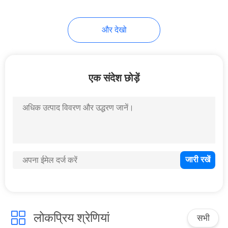
18
और देखो
दीवार लटका शौचालय
एक संदेश छोड़ें
17
फार्महाउस किचन सिंक
लोकप्रिय श्रेणियां
सभी