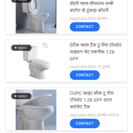
दोहरी फ्लश शौचालय लम्बी
कटोरा दो टुकड़ा कोठरी
21
negotiable MOQ:बातचीत
CONTACT
सीयूपीसी शौचालय
एंटीक फ्लश टैंक टू पीस टॉयलेट
साइफन जेट तकनीक 1.28
GPF
negotiable MOQ:10 टुकड़े
CONTACT
17
एडीए आराम ऊंचाई
CUPC व्हाइट ब्लैक टू पीस
टॉयलेट 1.28 GPF वाटर
शौचालय
क्लोसेट टैंक
negotiable MOQ:बातचीत करने के लिए
CONTACT