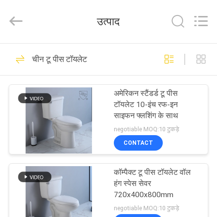
OVC
Sanitary
Ware
उत्पाद
Co.,
Ltd.
All
Rights
Reserved.
घर
21
चीन टू पीस टॉयलेट
बाथरूम शौचालय
उत्पादों
अमेरिकन स्टैंडर्ड टू पीस
टॉयलेट 10-इंच रफ-इन
हमारे
साइफन फ्लशिंग के साथ
बारे
negotiable MOQ:10 टुकड़े
CONTACT
में
17
कॉम्पैक्ट टू पीस टॉयलेट वॉल
कारखाना
सिफोनिक वन पीस टॉयलेट
हंग स्पेस सेवर
भ्रमण
720x400x800mm
negotiable MOQ:10 टुकड़े