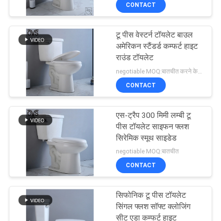
CONTACT
गुणवत्ता
नियंत्रण
टू पीस वेस्टर्न टॉयलेट बाउल
20
अमेरिकन स्टैंडर्ड कम्फर्ट हाइट
संपर्क
राउंड टॉयलेट
एक टुकड़ा स्कर्ट वाला
negotiable MOQ:बातचीत करने के लिए
करें
शौचालय
CONTACT
समाचार
एस-ट्रैप 300 मिमी लम्बी टू
पीस टॉयलेट साइफन फ्लश
मामलों
सिरेमिक स्मूथ साइडेड
22
negotiable MOQ:बातचीत
डुअल फ्लश वन पीस
CONTACT
साइटमैप
टॉयलेट
सिफोनिक टू पीस टॉयलेट
PRIVACY
सिंगल फ्लश सॉफ्ट क्लोजिंग
सीट एडा कम्फर्ट हाइट