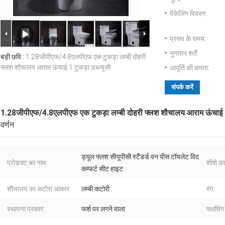
पैकेजिंग विवरण:
प्रसव के समय:
भुगतान शर्तें:
बड़ी छवि :
1.28जीपीएफ/4.8एलपीएफ एक टुकड़ा लम्बी दोहरी
फ्लश शौचालय आराम ऊंचाई 1 टुकड़ा डब्ल्यूसी
आपूर्ति की क्षमता:
संपर्क करें
1.28जीपीएफ/4.8एलपीएफ एक टुकड़ा लम्बी दोहरी फ्लश शौचालय आराम ऊंचाई 1 ट
वर्णन
ड्यूल फ्लश सीयूपीसी स्टैंडर्ड वन पीस टॉयलेट विद
प्रोडक्ट का नाम:
शीशे क
कम्फर्ट सीट हाइट
शौचालय का कटोरा आकार:
लम्बी कटोरी
रंग:
स्थापना प्रकार:
फर्श पर लगने वाला
फ्लशिंग