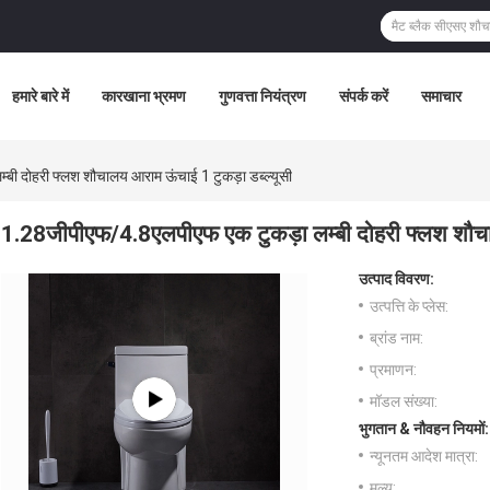
हमारे बारे में
कारखाना भ्रमण
गुणवत्ता नियंत्रण
संपर्क करें
समाचार
ी दोहरी फ्लश शौचालय आराम ऊंचाई 1 टुकड़ा डब्ल्यूसी
1.28जीपीएफ/4.8एलपीएफ एक टुकड़ा लम्बी दोहरी फ्लश शौचाल
उत्पाद विवरण:
उत्पत्ति के प्लेस:
ब्रांड नाम:
प्रमाणन:
मॉडल संख्या:
भुगतान & नौवहन नियमों:
न्यूनतम आदेश मात्रा:
मूल्य: