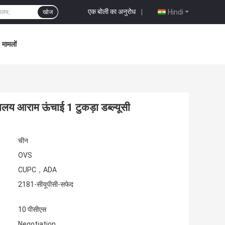
एक बोली का अनुरोध
|
Hindi
खोज
मामलों
य आराम ऊंचाई 1 टुकड़ा डब्ल्यूसी
चीन
OVS
CUPC，ADA
2181-सीयूपीसी-सफेद
10 पीसीएस
Negotiation