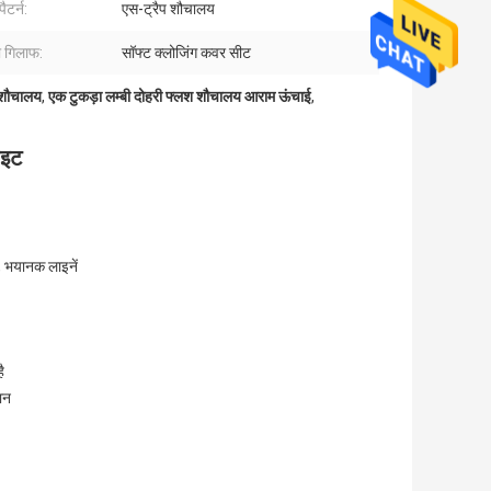
पैटर्न:
एस-ट्रैप शौचालय
का गिलाफ:
सॉफ्ट क्लोजिंग कवर सीट
 शौचालय
,
एक टुकड़ा लम्बी दोहरी फ्लश शौचालय आराम ऊंचाई
,
ाइट
, भयानक लाइनें
ै
ान