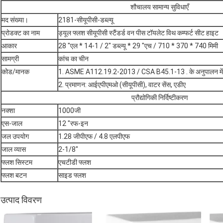
शौचालय सामान्य सुविधाएँ
मद संख्या।
2181-सीयूपीसी-डब्ल्यू
प्रोडक्ट का नाम
ड्यूल फ्लश सीयूपीसी स्टैंडर्ड वन पीस टॉयलेट विथ कम्फर्ट सीट हाइट
आकार
28 "एल * 14-1 / 2" डब्ल्यू * 29 "एच / 710 * 370 * 740 मिमी
सामग्री
कांच का चीन
कोड/मानक
1. ASME A112.19.2-2013 / CSA B45.1-13 . के अनुपालन में
2. प्रमाणन: आईएपीएमओ (सीयूपीसी), वाटर सेंस, एडीए
प्रौद्योगिकी निर्दिष्टीकरण
नक्शा
1000जी
एस-जाल
12 "रफ-इन
जल उपयोग
1.28 जीपीएफ / 4.8 एलपीएफ
जाल व्यास
2-1/8"
फ्लश सिस्टम
एचटीडी फ्लश
फ्लश बटन
साइड फ्लश
उत्पाद विवरण