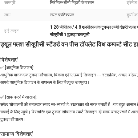
सामग्री:
सिरेमिक/चीनी मिट्टी के बरतन
ड्रेनेज 
लाभ:
सरल प्रतिष्ठापन
कुर्सी 
1.28 जीपीएफ / 4.8 एलपीएफ एक टुकड़ा लम्बी दोहरी फ्लश
हाई लाइट:
सीयूपीसी 1 टुकड़ा डब्ल्यूसी
ड्यूल फ्लश सीयूपीसी स्टैंडर्ड वन पीस टॉयलेट विथ कम्फर्ट सीट ह
विशेषताएं
✅ [आधुनिक डिजाइन]:
आधुनिक मानक एक टुकड़ा शौचालय, चिकना एडीए ऊंचाई डिजाइन --- स्टाइलिश, अच्छा, बढ़िया
आपके आधुनिक डिजाइन के बाथरूम के लिए बिल्कुल उपयुक्त।
✅ [साफ करने में आसान]:
सफेद शौचालयों की चमकदार सतह स्व-सफाई है, रखरखाव को सरल बनाती है।यह बहुत आसान ह
सफाई के लिए पहुंचें। विस्तारित एक टुकड़ा शौचालय स्कर्ट डिजाइन, दो बनाम बनाए रखने में आस
टुकड़ा शौचालय।
सामान्य विशेषताएं