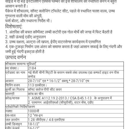
साइड में दो बड़े इंस्टॉलेशन एक्सेस प्लम्बर को इस शौचालय को स्थापित करने में बहुत
आसान बनाते हैं।
पैकेज में शौचालय, सॉफ्ट क्लोजिंग टॉयलेट सीट, पहले से स्थापित फ्लश वाल्व, उच्च
गुणवत्ता वाली मोम की अंगूठी,
फर्श बोल्ट, और स्थापना निर्देश भी।
विशेषताएं:
1. अंतरिक्ष की बचत कॉम्पैक्ट लम्बी कटोरी एक गोल मोर्चे की जगह में फिट बैठती है
2. सही ऊंचाई एडीए अनुपालन
3. उच्च दक्षता, अल्ट्रा-लो खपत, ईपीए वाटरसेन्स कार्यक्रम में प्रमाणित
4. एक-टुकड़ा निर्माण उस अंतर को समाप्त करता है जहां आसान सफाई के लिए गंदगी और
जमी हुई गंदगी इकट्ठा होती है
उत्पाद वर्णन
शौचालय सामान्य सुविधाएँ
मद संख्या।
2184
प्रोडक्ट का नाम
नई शैली चीनी मिट्टी के बरतन सबसे लंबा उपलब्ध एडा कम्फर्ट हाइट वन पीस
कमोड
आकार
28-7/10" एल * 16-1/2" डब्ल्यू * 28-7/10" एच
शिपिंग वजन
113 एलबीएस।
कुर्सी का गिलाफ
सॉफ्ट क्लोज पीपी सीट कवर
सामग्री
कांच का चीन
कोड/मानक
1. ASME A112.19.2-2013 / CSA B45.1-13 . के अनुपालन में
2. प्रमाणन: आईएपीएमओ (सीयूपीसी), वाटर सेंस, एडीए
प्रौद्योगिकी निर्दिष्टीकरण
नक्शा
1000जी
एस-जाल
12 "रफ-इन
जल उपयोग
1.28 जीपीएफ / 4.8 एलपीएफ
लम्बी डिजाइन
18-1/2"
एडीए ऊंचाई
16-1/2"