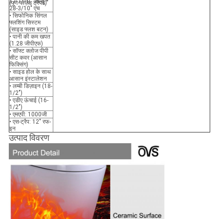
17-7/10" डब्ल्यू *
(पूर्ण ग्लेज़ेड ट्रैपवे)
28-3/10" एच
• सिफोनिक सिंगल
फ्लशिंग सिस्टम
(साइड फ्लश बटन)
• पानी की कम खपत
(1.28 जीपीएफ)
• सॉफ्ट क्लोज पीपी
सीट कवर (आसान
फिक्सिंग)
• साइड होल के साथ
आसान इंस्टालेशन
• लम्बी डिज़ाइन (18-
1/2")
• एडीए ऊंचाई (16-
1/2")
• एमएपी: 1000जी
• एस-ट्रैप: 12" रफ-
इन
उत्पाद विवरण