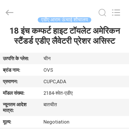
शौचालय
आपूर्तिकर्ता.
Copyright
©
2022
एडीए आराम ऊंचाई शौचालय
-
2024
bathroomstoilet.com.
18 इंच कम्फर्ट हाइट टॉयलेट अमेरिकन
घर
All
Rights
Reserved.
स्टैंडर्ड एडीए लैवेटरी प्रेशर असिस्ट
उत्पादों
उत्पत्ति के प्लेस:
चीन
हमारे
ब्रांड नाम:
OVS
बारे
प्रमाणन:
CUPC,ADA
में
मॉडल संख्या:
2184-श्वेत-एडीए
न्यूनतम आदेश
बातचीत
कारखाना
मात्रा:
भ्रमण
मूल्य:
Negotiation