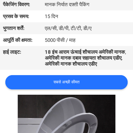
पैकेजिंग विवरण:
मानक निर्यात दफ़्ती पैकिंग
गुणवत्ता
नियंत्रण
प्रसव के समय:
15 दिन
भुगतान शर्तें:
एल/सी, डी/पी, टी/टी, डी/ए
संपर्क
आपूर्ति की क्षमता:
5000 पीसी / माह
करें
हाई लाइट:
18 इंच आराम ऊंचाई शौचालय अमेरिकी मानक
,
अमेरिकी मानक दबाव सहायता शौचालय एडीए
,
अमेरिकी मानक शौचालय एडीए
समाचार
सबसे अच्छी कीमत
मामलों