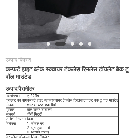
उत्पाद विवरण
कम्फर्ट हाइट ब्लैक स्क्वायर टैंकलेस रिमलेस टॉयलेट बैक टू
वॉल माउंटेड
उत्पाद पैरामीटर
मद संख्या।
एम205बी
प्रोडक्ट का नाम
कम्फर्ट हाइट ब्लैक स्क्वायर टैंकलेस रिमलेस टॉयलेट बैक टू वॉल माउंटेड
आकार
505x345x350 मिमी
प्रकार
वॉल माउंट शौचालय
सामग्री
चीनी मिट्टी
फ्लशिंग सिस्टम
बिना
विशेषता
1. शीतल बंद
2. घुटा हुआ नाली
3. आसान सफाई
मैट ब्लैक वॉल-माउंटेड टॉयलेट