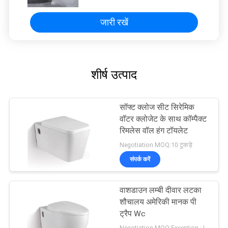
जारी रखें
शीर्ष उत्पाद
सॉफ्ट क्लोज सीट सिरेमिक
वॉटर क्लोजेट के साथ कॉम्पैक्ट
रिमलेस वॉल हंग टॉयलेट
Negotiation MOQ:10 टुकड़े
संपर्क करें
वाशडाउन लम्बी दीवार लटका
शौचालय अमेरिकी मानक पी
ट्रैप Wc
Negotiation MOQ:Exception : INVALID_FETCH - bind failed with errno 22: Invalid argument ip=172.17.0.1