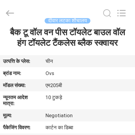
शौचालय
आपूर्तिकर्ता.
Copyright
©
2022
दीवार लटका शौचालय
-
2024
bathroomstoilet.com.
बैक टू वॉल वन पीस टॉयलेट बाउल वॉल
घर
All
Rights
Reserved.
हंग टॉयलेट टैंकलेस ब्लैक स्क्वायर
उत्पादों
उत्पत्ति के प्लेस:
चीन
हमारे
ब्रांड नाम:
Ovs
बारे
मॉडल संख्या:
एम205बी
में
न्यूनतम आदेश
10 टुकड़े
मात्रा:
कारखाना
मूल्य:
Negotiation
भ्रमण
पैकेजिंग विवरण:
कार्टन का डिब्बा