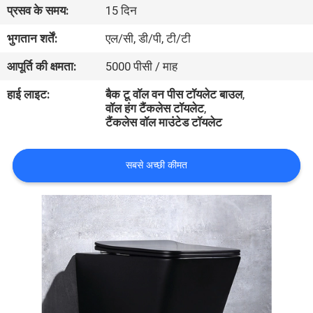
प्रसव के समय:
15 दिन
गुणवत्ता
नियंत्रण
भुगतान शर्तें:
एल/सी, डी/पी, टी/टी
आपूर्ति की क्षमता:
5000 पीसी / माह
संपर्क
हाई लाइट:
बैक टू वॉल वन पीस टॉयलेट बाउल
,
करें
वॉल हंग टैंकलेस टॉयलेट
,
टैंकलेस वॉल माउंटेड टॉयलेट
समाचार
सबसे अच्छी कीमत
मामलों