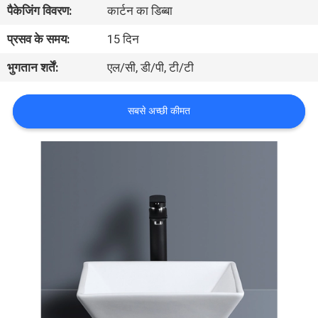
पैकेजिंग विवरण:
कार्टन का डिब्बा
गुणवत्ता
नियंत्रण
प्रसव के समय:
15 दिन
भुगतान शर्तें:
एल/सी, डी/पी, टी/टी
संपर्क
करें
सबसे अच्छी कीमत
समाचार
मामलों