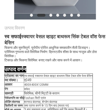
उत्पाद विवरण
स्व सफाई
स्क्वायर वेसल व्हाइट बाथरूम सिंक टेबल वॉश फेस
बेसिन
चिकना और सुरुचिपूर्ण: यूरोपीय प्रेरित आधुनिक समकालीन शैली डिजाइन।
प्रीमियम गुणवत्ता वाले सिरेमिक निर्माण: क्रिस्टलीय शीशा के साथ नाजुक और ठोस
सिरेमिक।
टिकाऊ और चिकना सिरेमिक: बनाए रखने और साफ करने में आसान।
उत्पाद वर्णन
प्रोडक्ट का नाम
स्व-सफाई स्क्वायर वेसल व्हाइट बाथरूम सिंक टेबल वॉश फेस बेसिन
मद संख्या।
ए049
आकार
400X400X120MM
रंग
सफेद
सामग्री
सिरेमिक, चीनी मिट्टी के बरतन
प्ला
उत्पत्ति का सीई
Foshan सिटी प्रांत
लोडिंग बंदरगाह
शान्ताउ बंदरगाह, शेन्ज़ेन बंदरगाह
डिलीवरी का समय
जमा प्राप्त करने के 15 दिन बाद (मात्रा पर)
3 बार चमकता हुआ, सुनिश्चित करें कि सतह चिकनी है।
शीशे का आवरण