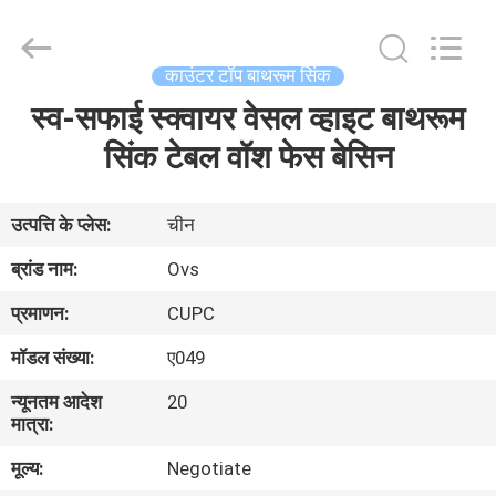
शौचालय
आपूर्तिकर्ता.
Copyright
©
2022
काउंटर टॉप बाथरूम सिंक
-
2024
bathroomstoilet.com.
स्व-सफाई स्क्वायर वेसल व्हाइट बाथरूम
घर
All
Rights
Reserved.
सिंक टेबल वॉश फेस बेसिन
उत्पादों
उत्पत्ति के प्लेस:
चीन
हमारे
ब्रांड नाम:
Ovs
बारे
प्रमाणन:
CUPC
में
मॉडल संख्या:
ए049
न्यूनतम आदेश
20
कारखाना
मात्रा:
भ्रमण
मूल्य:
Negotiate