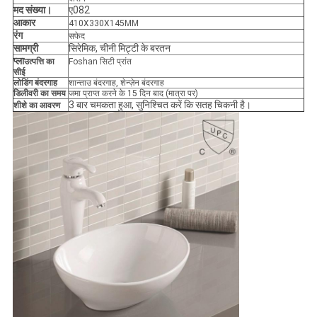
मद संख्या।
ए082
आकार
410X330X145MM
रंग
सफेद
सामग्री
सिरेमिक, चीनी मिट्टी के बरतन
प्ला
उत्पत्ति का
Foshan सिटी प्रांत
सीई
लोडिंग बंदरगाह
शान्ताउ बंदरगाह, शेन्ज़ेन बंदरगाह
डिलीवरी का समय
जमा प्राप्त करने के 15 दिन बाद (मात्रा पर)
3 बार चमकता हुआ, सुनिश्चित करें कि सतह चिकनी है।
शीशे का आवरण