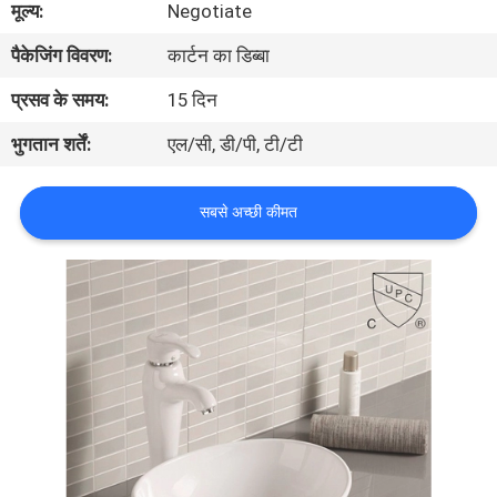
मूल्य:
Negotiate
गुणवत्ता
पैकेजिंग विवरण:
कार्टन का डिब्बा
नियंत्रण
प्रसव के समय:
15 दिन
संपर्क
भुगतान शर्तें:
एल/सी, डी/पी, टी/टी
करें
सबसे अच्छी कीमत
समाचार
मामलों