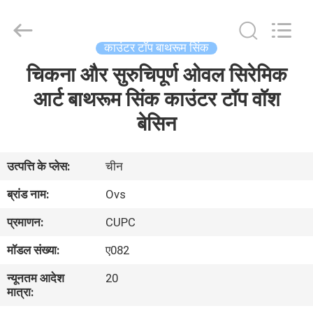
शौचालय
आपूर्तिकर्ता.
Copyright
©
2022
काउंटर टॉप बाथरूम सिंक
-
2024
bathroomstoilet.com.
चिकना और सुरुचिपूर्ण ओवल सिरेमिक
घर
All
Rights
Reserved.
आर्ट बाथरूम सिंक काउंटर टॉप वॉश
उत्पादों
बेसिन
हमारे
उत्पत्ति के प्लेस:
चीन
बारे
ब्रांड नाम:
Ovs
में
प्रमाणन:
CUPC
मॉडल संख्या:
ए082
कारखाना
न्यूनतम आदेश
20
भ्रमण
मात्रा: