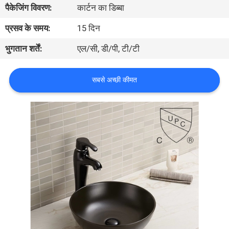
पैकेजिंग विवरण:
कार्टन का डिब्बा
गुणवत्ता
नियंत्रण
प्रसव के समय:
15 दिन
भुगतान शर्तें:
एल/सी, डी/पी, टी/टी
संपर्क
करें
सबसे अच्छी कीमत
समाचार
मामलों