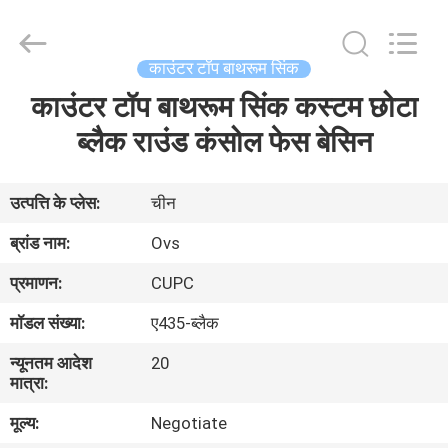
शौचालय
आपूर्तिकर्ता.
Copyright
©
2022
काउंटर टॉप बाथरूम सिंक
-
2024
bathroomstoilet.com.
काउंटर टॉप बाथरूम सिंक कस्टम छोटा
घर
All
Rights
Reserved.
ब्लैक राउंड कंसोल फेस बेसिन
उत्पादों
उत्पत्ति के प्लेस:
चीन
हमारे
ब्रांड नाम:
Ovs
बारे
प्रमाणन:
CUPC
में
मॉडल संख्या:
ए435-ब्लैक
न्यूनतम आदेश
20
कारखाना
मात्रा:
भ्रमण
मूल्य:
Negotiate