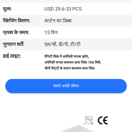
गुणवत्ता
मूल्य:
USD 29.6-33 PCS
नियंत्रण
पैकेजिंग विवरण:
कार्टन का डिब्बा
प्रसव के समय:
15 दिन
संपर्क
भुगतान शर्तें:
एल/सी, डी/पी, टी/टी
करें
हाई लाइट:
,
वैनिटी सिंक में अमेरिकी मानक ड्रॉप
,
अमेरिकी मानक बाथरूम आपा सिंक 700 मिमी
समाचार
चीनी मिट्टी के बरतन बाथरूम आपा सिंक
मामलों
सबसे अच्छी कीमत
साइटमैप
PRIVACY