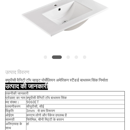
POLICY
उत्पाद विवरण
क्यूपीसी वैनिटी टॉप व्हाइट पोर्सेलियन अमेरिकन स्टैंडर्ड बाथरूम सिंक निर्माता
उत्पाद की जानकारी
तकनीकी जानकारी
प्रोडक्ट का नाम
क्यूपीसी वैनिटी टॉप बाथरूम सिंक
मद संख्या।
9060ET
प्रमाणीकरण
सीयूपीसी, सीई
विकृति
3mm . से कम विरूपण
ओईएम
कस्टम लोगो और पैकेज उपलब्ध है
सामग्री
सिरेमिक, चीनी मिट्टी के बरतन
अतिप्रवाह के
हां
साथ