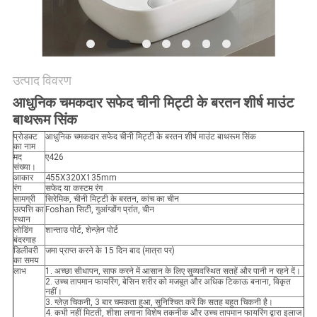
उत्पाद विवरण
आधुनिक चमकदार सफेद चीनी मिट्टी के बरतन शीर्ष माउंट
बाथरूम सिंक
प्रोडक्ट
आधुनिक चमकदार सफेद चीनी मिट्टी के बरतन शीर्ष माउंट बाथरूम सिंक
का नाम
मद
ए426
संख्या।
आकार
455X320X135mm
रंग
सफेद या कस्टम रंग
सामग्री
सिरेमिक, चीनी मिट्टी के बरतन, कांच का चीन
उत्पत्ति का
Foshan सिटी, गुआंग्डोंग प्रांत, चीन
स्थान
लोडिंग
शान्ताउ पोर्ट, शेन्ज़ेन पोर्ट
बंदरगाह
डिलीवरी
जमा प्राप्त करने के 15 दिन बाद (मात्रा पर)
का समय
लाभ
1. अच्छा सीधापन, साफ करने में आसान के लिए सुव्यवस्थित सतहें और पानी न रहने दें।
2. उच्च तापमान फायरिंग, बेसिन शरीर को मजबूत और अधिक टिकाऊ बनाना, विकृत
नहीं।
3. ग्लेज़ चिकनी, 3 बार चमकता हुआ, सुनिश्चित करें कि सतह बहुत चिकनी है।
4. कभी नहीं मिटती, शीशा लगाना विशेष तकनीक और उच्च तापमान फायरिंग द्वारा इलाज