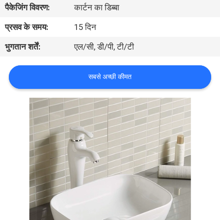
पैकेजिंग विवरण:
कार्टन का डिब्बा
गुणवत्ता
नियंत्रण
प्रसव के समय:
15 दिन
भुगतान शर्तें:
एल/सी, डी/पी, टी/टी
संपर्क
करें
सबसे अच्छी कीमत
समाचार
मामलों