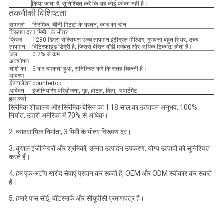
किया जाता है, सुनिश्चित करें कि यह कोई फीका नहीं है।
तकनीकी विशिष्टता
सामग्री
सिरेमिक, चीनी मिट्टी के बरतन, कांच का चीन
विरूपण दर
3 मिमी . के भीतर
फ्रिंज
1280 डिग्री सेल्सियस उच्च तापमान इंटीग्रल मोल्डिंग, गुणवत्ता बहुत स्थिर, उच्च
तापमान
विट्रिफाइड डिग्री है, जिससे बेसिन बॉडी मजबूत और अधिक टिकाऊ होती है।
जल
0.2% से कम
अवशोषण
शीशे का
3 बार चमकता हुआ, सुनिश्चित करें कि सतह चिकनी है।
आवरण
इंस्टालेशन
countertop
आवेदन
इंजीनियरिंग परियोजना, गृह, होटल, विला, अपार्टमेंट
हम क्यों
सिरेमिक शौचालय और सिरेमिक बेसिन का 1.18 साल का उत्पादन अनुभव, 100%
निर्यात, उत्तरी अमेरिका में 70% से अधिक।
2. व्यावसायिक निर्माता, 3 मिमी के भीतर विरूपण दर।
3. कुशल इंजीनियरों और श्रमिकों, उन्नत उत्पादन उपकरण, योग्य उत्पादों को सुनिश्चित
करते हैं।
4. हम एक-स्टॉप खरीद सेवाएं प्रदान कर सकते हैं, OEM और ODM स्वीकार कर सकते
हैं।
5. हमारे पास सीई, वॉटरमार्क और सीयूपीसी प्रमाणपत्र है।