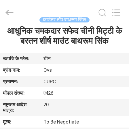
शौचालय
आपूर्तिकर्ता.
Copyright
©
2022
काउंटर टॉप बाथरूम सिंक
-
2024
bathroomstoilet.com.
आधुनिक चमकदार सफेद चीनी मिट्टी के
घर
All
Rights
Reserved.
बरतन शीर्ष माउंट बाथरूम सिंक
उत्पादों
उत्पत्ति के प्लेस:
चीन
हमारे
ब्रांड नाम:
Ovs
बारे
प्रमाणन:
CUPC
में
मॉडल संख्या:
ए426
न्यूनतम आदेश
20
कारखाना
मात्रा:
भ्रमण
मूल्य:
To Be Negotiate