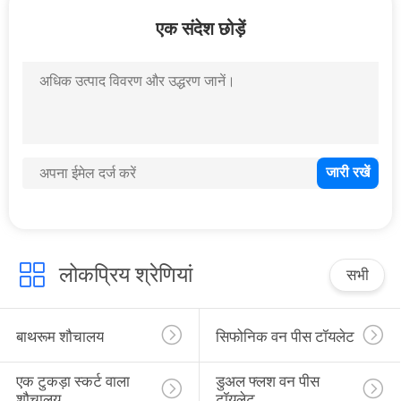
गुणवत्ता
एक संदेश छोड़ें
नियंत्रण
संपर्क
करें
समाचार
मामलों
लोकप्रिय श्रेणियां
सभी
साइटमैप
बाथरूम शौचालय
सिफोनिक वन पीस टॉयलेट
PRIVACY
एक टुकड़ा स्कर्ट वाला 
डुअल फ्लश वन पीस 
शौचालय
टॉयलेट