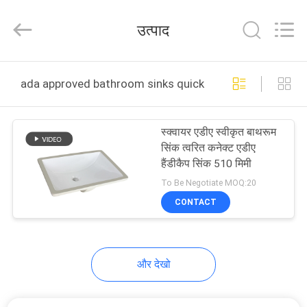
OVC
Sanitary
Ware
उत्पाद
Co.,
Ltd.
All
Rights
Reserved.
घर
ada approved bathroom sinks quick connect ऑनलाइन निर्
उत्पादों
स्क्वायर एडीए स्वीकृत बाथरूम
सिंक त्वरित कनेक्ट एडीए
हमारे
हैंडीकैप सिंक 510 मिमी
बारे
To Be Negotiate MOQ:20
CONTACT
में
कारखाना
और देखो
भ्रमण