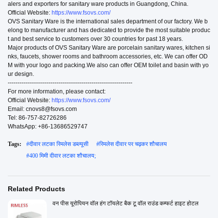
alers and exporters for sanitary ware products in Guangdong, China.
Official Website:
https://www.fsovs.com/
OVS Sanitary Ware is the international sales department of our factory. We b
elong to manufacturer and has dedicated to provide the most suitable produc
t and best service to customers over 30 countries for past 18 years.
Major products of OVS Sanitary Ware are porcelain sanitary wares, kitchen si
nks, faucets, shower rooms and bathroom accessories, etc. We can offer OD
M with your logo and packing.We also can offer OEM toilet and basin with yo
ur design.
----------------------------------------­------------------------
For more information, please contact:
Official Website:
https://www.fsovs.com/
Email: cnovs8@fsovs.com
Tel: 86-757-82726286
WhatsApp: +86-13686529747
Tags:
#
दीवार लटका रिमलेस डब्ल्यूसी
#
रिमलेस दीवार पर चढ़कर शौचालय
#
400 मिमी दीवार लटका शौचालय;
Related Products
वन पीस यूरोपियन वॉल हंग टॉयलेट बैक टू वॉल राउंड कम्फर्ट हाइट होटल