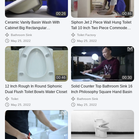
00:26
00:46
Ceramic Vanity Basin Wash With
Siphon Jet 2 Piece Wall Hung Toilet
Cabinet Big Rectangular
Tall 10 Inch Two Piece Commode
610X460X180mm
Elongated
Bathroom Sink
Toilet Factory
May 25, 2022
May 25, 2022
00:46
00:30
12 Inch Rough In Round Siphonic
Solid Counter Top Bathroom Sink 16
Dual Flush Toilet Bowls Water Closet
Inch Philosophy Square Hand Basin
Toilet
Bathroom Sink
May 25, 2022
May 25, 2022